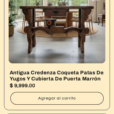
ó
n
:
Antigua Credenza Coqueta Patas De
Yugos Y Cubierta De Puerta Marrón
$ 9,999.00
Precio
habitual
Agregar al carrito