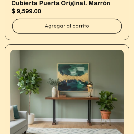
Cubierta Puerta Original. Marrón
$ 9,599.00
Precio
habitual
Agregar al carrito