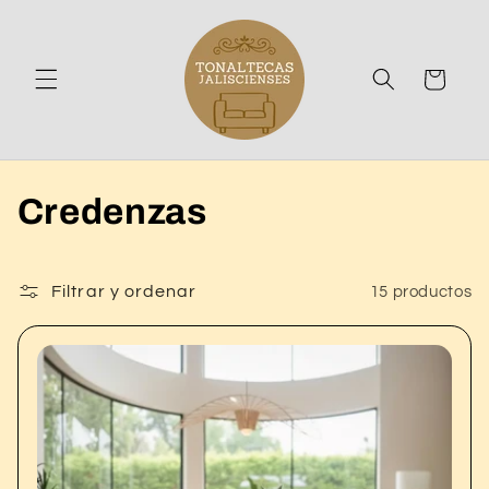
Ir
directamente
al contenido
Carrito
C
Credenzas
o
l
Filtrar y ordenar
15 productos
e
c
c
i