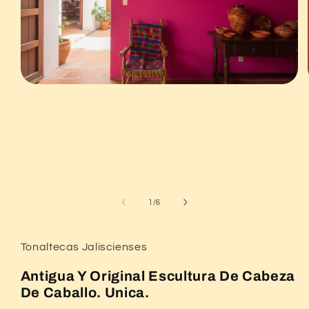
Abrir
elemento
multimedia
1
en
una
ventana
modal
de
1
/
6
Tonaltecas Jaliscienses
Antigua Y Original Escultura De Cabeza
De Caballo. Unica.