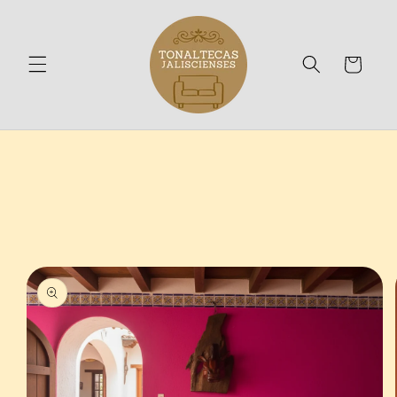
Ir
directamente
al contenido
Carrito
Ir
directamente
a la
información
del producto