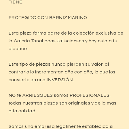
1
TIENE.
pagar con Meses sin Tarjeta.
En tu cuenta de Mercado Pago,
elige
2
la cantidad de meses
y confirma.
PROTEGIDO CON BARNIZ MARINO
Paga mes a mes
con saldo disponible,
3
débito u otros medios.
Esta pieza forma parte de la colección exclusiva de
Crédito sujeto a aprobación.
la Galería Tonaltecas Jaliscienses y hoy esta a tu
¿Tienes dudas? Consulta nuestra
Ayuda.
alcance.
Este tipo de piezas nunca pierden su valor, al
contrario lo incrementan año con año, lo que los
convierte en una INVERSIÓN.
NO te ARRIESGUES somos PROFESIONALES,
todas nuestras piezas son originales y de la mas
alta calidad.
Somos una empresa legalmente establecida si