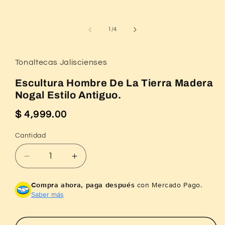
de
1
/
4
Tonaltecas Jaliscienses
Escultura Hombre De La Tierra Madera
Nogal Estilo Antiguo.
$ 4,999.00
Precio
habitual
Cantidad
Reducir
Aumentar
cantidad
cantidad
para
para
Compra ahora, paga después
con Mercado Pago.
Escultura
Escultura
Saber más
Hombre
Hombre
De
De