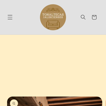
Ir
directamente
al contenido
Carrito
Ir
directamente
a la
información
del producto