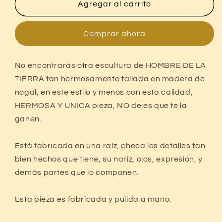
La
La
Agregar al carrito
Tierra
Tierra
Madera
Madera
Nogal
Nogal
Comprar ahora
Estilo
Estilo
Antiguo.
Antiguo.
No encontrarás otra escultura de HOMBRE DE LA
TIERRA tan hermosamente tallada en madera de
nogal, en este estilo y menos con esta calidad,
HERMOSA Y UNICA pieza, NO dejes que te la
ganen.
Compra ahora y paga a meses
sin tarjeta de crédito
Está fabricada en una raíz, checa los detalles tan
bien hechos que tiene, su nariz, ojos, expresión, y
demás partes que lo componen.
Agrega tu producto al carrito y
elige
1
pagar con Meses sin Tarjeta.
En tu cuenta de Mercado Pago,
elige
2
Esta pieza es fabricada y pulida a mano.
la cantidad de meses
y confirma.
Paga mes a mes
con saldo disponible,
3
débito u otros medios.