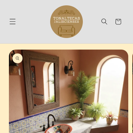
Ir
directamente
al contenido
Carrito
Ir
directamente
a la
información
del producto