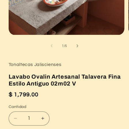
Abrir
elemento
multimedia
de
1
/
5
1
en
una
ventana
Tonaltecas Jaliscienses
modal
Lavabo Ovalin Artesanal Talavera Fina
Estilo Antiguo 02m02 V
$ 1,799.00
Precio
habitual
Cantidad
Reducir
Aumentar
cantidad
cantidad