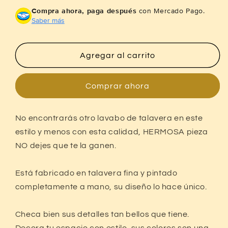
para
para
Compra ahora, paga después
con Mercado Pago.
Lavabo
Lavabo
Saber más
Ovalin
Ovalin
Artesanal
Artesanal
Talavera
Talavera
Agregar al carrito
Fina
Fina
Estilo
Estilo
Antiguo
Antiguo
Comprar ahora
02m02
02m02
V
V
No encontrarás otro lavabo de talavera en este
estilo y menos con esta calidad, HERMOSA pieza
NO dejes que te la ganen.
Compra ahora y paga a meses
Está fabricado en talavera fina y pintado
sin tarjeta de crédito
completamente a mano, su diseño lo hace único.
Checa bien sus detalles tan bellos que tiene.
Agrega tu producto al carrito y
elige
1
pagar con Meses sin Tarjeta.