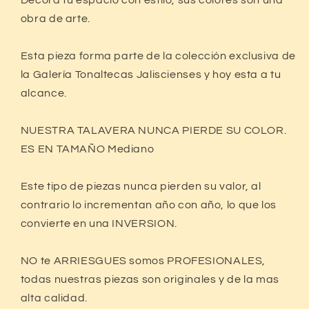
Decora tu espacio con estilo, sus colores son una
En tu cuenta de Mercado Pago,
elige
2
obra de arte.
la cantidad de meses
y confirma.
Paga mes a mes
con saldo disponible,
3
débito u otros medios.
Esta pieza forma parte de la colección exclusiva de
la Galería Tonaltecas Jaliscienses y hoy esta a tu
Crédito sujeto a aprobación.
alcance.
¿Tienes dudas? Consulta nuestra
Ayuda.
NUESTRA TALAVERA NUNCA PIERDE SU COLOR.
ES EN TAMAÑO Mediano
Este tipo de piezas nunca pierden su valor, al
contrario lo incrementan año con año, lo que los
convierte en una INVERSION.
NO te ARRIESGUES somos PROFESIONALES,
todas nuestras piezas son originales y de la mas
alta calidad.