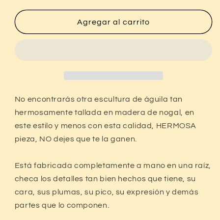
Águila
Águila
Labrada
Labrada
Agregar al carrito
Madera
Madera
Raíz
Raíz
Estilo
Estilo
Antiguo
Antiguo
Compra ahora y paga a meses
sin tarjeta de crédito
No encontrarás otra escultura de águila tan
hermosamente tallada en madera de nogal, en
este estilo y menos con esta calidad, HERMOSA
Agrega tu producto al carrito y
elige
1
pagar con Meses sin Tarjeta.
pieza, NO dejes que te la ganen.
En tu cuenta de Mercado Pago,
elige
2
la cantidad de meses
y confirma.
Paga mes a mes
con saldo disponible,
Está fabricada completamente a mano en una raíz,
3
débito u otros medios.
checa los detalles tan bien hechos que tiene, su
cara, sus plumas, su pico, su expresión y demás
Crédito sujeto a aprobación.
¿Tienes dudas? Consulta nuestra
Ayuda.
partes que lo componen.