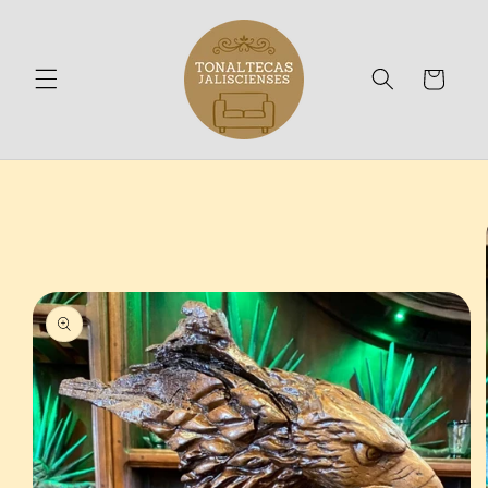
Ir
directamente
al contenido
Carrito
Ir
directamente
a la
información
del producto