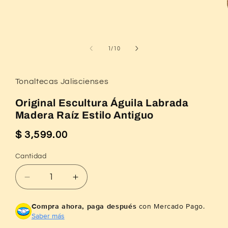
1
en
una
ventana
modal
de
1
/
10
Tonaltecas Jaliscienses
Original Escultura Águila Labrada
Madera Raíz Estilo Antiguo
$ 3,599.00
Precio
habitual
Cantidad
Reducir
Aumentar
cantidad
cantidad
para
para
Compra ahora, paga después
con Mercado Pago.
Original
Original
Saber más
Escultura
Escultura