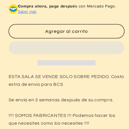
para
para
Compra ahora, paga después
con Mercado Pago.
Sala
Sala
Saber más
Artesanal
Artesanal
Equipal
Equipal
Tapizada
Tapizada
Agregar al carrito
En
En
Piel
Piel
Estilo
Estilo
Antiguo.
Antiguo.
ESTA SALA SE VENDE SOLO SOBRE PEDIDO. Costo
extra de envio para BCS
Se envía en 3 semanas después de su compra.
!!!! SOMOS FABRICANTES !!! Podemos hacer los
que necesites como los necesites !!!!