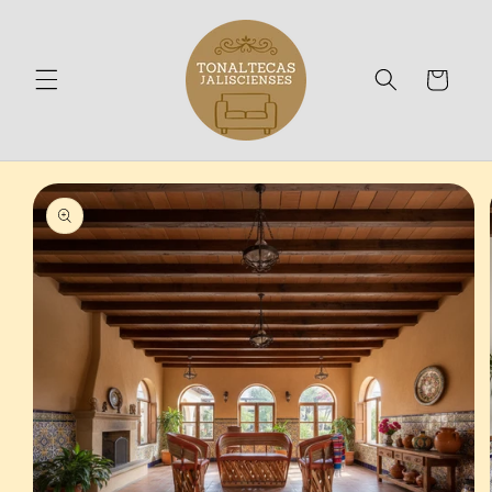
Ir
directamente
al contenido
Carrito
Ir
directamente
a la
información
del producto