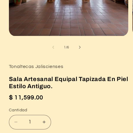
Abrir
elemento
multimedia
de
1
/
6
1
en
una
ventana
Tonaltecas Jaliscienses
modal
Sala Artesanal Equipal Tapizada En Piel
Estilo Antiguo.
$ 11,599.00
Precio
habitual
Cantidad
Reducir
Aumentar
cantidad
cantidad