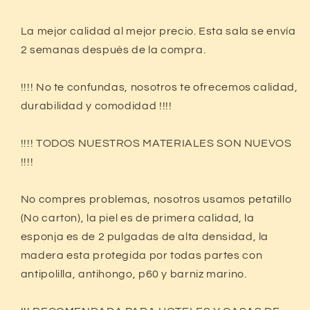
La mejor calidad al mejor precio. Esta sala se envía
Compra ahora y paga a meses
2 semanas después de la compra.
sin tarjeta de crédito
!!!! No te confundas, nosotros te ofrecemos calidad,
durabilidad y comodidad !!!!
Agrega tu producto al carrito y
elige
1
pagar con Meses sin Tarjeta.
En tu cuenta de Mercado Pago,
elige
2
!!!! TODOS NUESTROS MATERIALES SON NUEVOS
la cantidad de meses
y confirma.
Paga mes a mes
con saldo disponible,
!!!!
3
débito u otros medios.
No compres problemas, nosotros usamos petatillo
Crédito sujeto a aprobación.
¿Tienes dudas? Consulta nuestra
Ayuda.
(No carton), la piel es de primera calidad, la
esponja es de 2 pulgadas de alta densidad, la
madera esta protegida por todas partes con
antipolilla, antihongo, p60 y barniz marino.